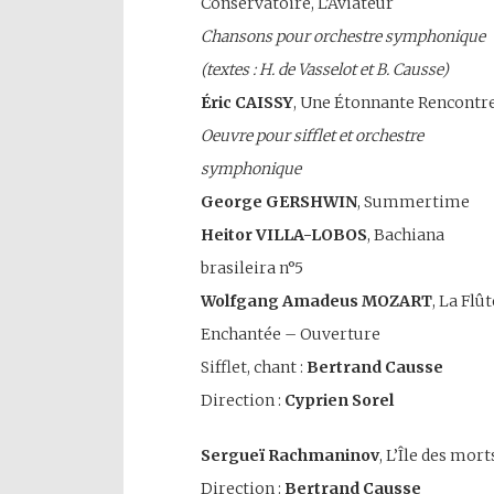
Conservatoire, L’Aviateur
Chansons pour orchestre symphonique
(textes : H. de Vasselot et B. Causse)
Éric CAISSY
, Une Étonnante Rencontr
Oeuvre pour sifflet et orchestre
symphonique
George GERSHWIN
, Summertime
Heitor VILLA-LOBOS
, Bachiana
brasileira n°5
Wolfgang Amadeus MOZART
, La Flût
Enchantée – Ouverture
Sifflet, chant :
Bertrand Causse
Direction :
Cyprien Sorel
Sergueï Rachmaninov
, L’Île des mort
Direction :
Bertrand Causse