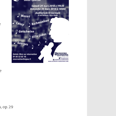
e
e
s, op. 29