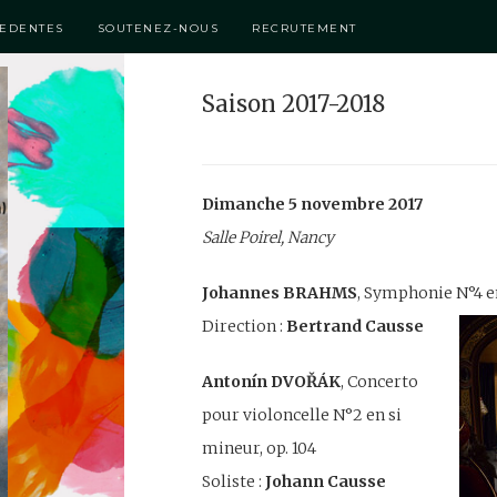
CEDENTES
SOUTENEZ-NOUS
RECRUTEMENT
Saison 2017-2018
Dimanche 5 novembre 2017
Salle Poirel, Nancy
Johannes BRAHMS
, Symphonie N°4 e
Direction :
Bertrand Causse
View
Anton
í
n DVOŘÁK
, Concerto
pour violoncelle N°2 en si
mineur, op. 104
Soliste :
Johann Causse