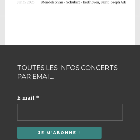
Jun 15 2025
Mendelsohnn - Schubert - Beethoven, Saint Joseph Artisan
P
TOUTES LES INFOS CONCERTS
PAR EMAIL.
E-mail
*