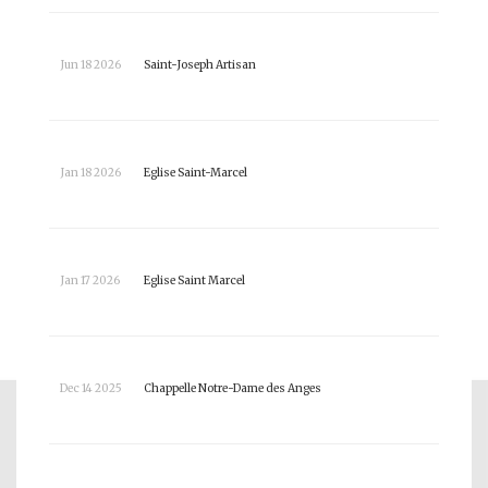
Jun 18 2026
Saint-Joseph Artisan
P
Jan 18 2026
Eglise Saint-Marcel
P
Jan 17 2026
Eglise Saint Marcel
P
Dec 14 2025
Chappelle Notre-Dame des Anges
P