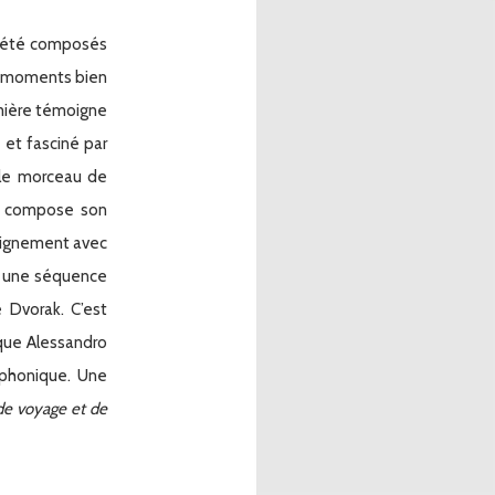
 été composés
ux moments bien
emière témoigne
et fasciné par
ble morceau de
il compose son
loignement avec
st une séquence
 Dvorak. C’est
ue Alessandro
mphonique. Une
de voyage et de