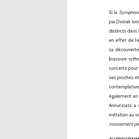
Si la
Symphoni
par Dvorak lor
distincts dans
en effet de l
sa découverte
bravoure ryth
concerto pour 
ses proches et
contemplative
également en
Annunziata 
invitation au v
mouvement pe