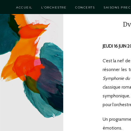
ACCUEIL
L’ORCHESTRE
CONCERTS
SAISONS PRE
Dv
JEUDI 16 JUIN 
C’est la nef de
résonner les 
Symphonie du
classique roma
symphonique,
pour l’orchestr
Un programme 
émotions.