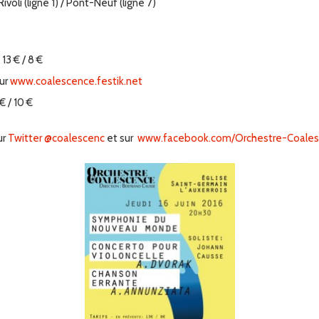
voli (ligne 1) / Pont-Neuf (ligne 7)
13 € / 8 €
sur
www.coalescence.festik.net
 € / 10 €
ur
Twitter @coalescenc
et sur
www.facebook.com/Orchestre-Coale