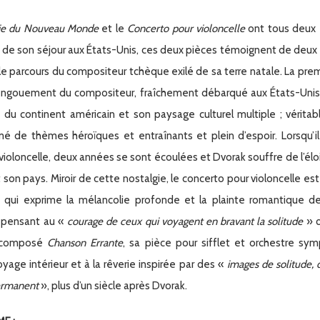
e du Nouveau Monde
et le
Concerto pour violoncell
e
ont tous deux
s de son séjour aux États-Unis, ces deux pièces témoignent de de
 le parcours du compositeur tchèque exilé de sa terre natale. La pr
’engouement du compositeur, fraîchement débarqué aux États-Unis 
 du continent américain et son paysage culturel multiple ; vérita
mé de thèmes héroïques et entraînants et plein d’espoir. Lorsqu’
violoncelle, deux années se sont écoulées et Dvorak souffre de l’é
 son pays. Miroir de cette nostalgie, le concerto pour violoncelle e
 qui exprime la mélancolie profonde et la plainte romantique de
 pensant au «
courage de ceux qui voyagent en bravant la solitude
» q
a composé
Chanson Errante
, sa pièce pour sifflet et orchestre sy
oyage intérieur et à la rêverie inspirée par des «
images de solitude, 
rmanent
», plus d’un siècle après Dvorak.