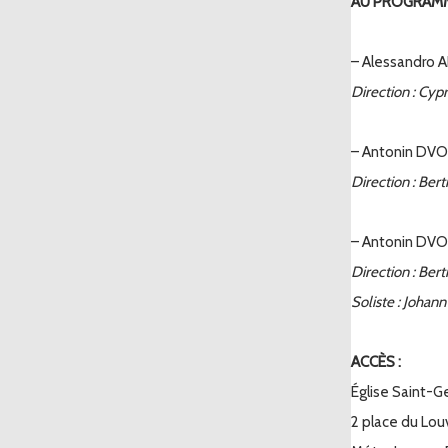
AU PROGRAMM
– Alessandro A
Direction : Cyp
– Antonin DVO
Direction : Ber
– Antonin DVOR
Direction : Ber
Soliste : Johan
ACCÈS :
Église Saint-Ge
2 place du Louv