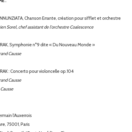
E :
NNUNZIATA, Chanson Errante, création pour sifflet et orchestre
rien Sorel, chef assistant de l’orchestre Coalescence
RAK, Symphonie n°9 dite « Du Nouveau Monde »
trand Causse
AK : Concerto pour violoncelle op.104
trand Causse
n Causse
rmain l’Auxerrois
re, 75001, Paris