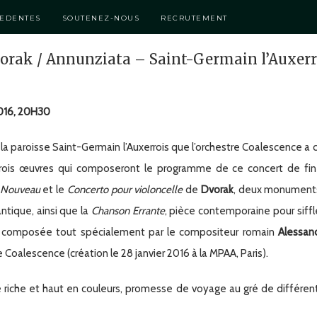
CEDENTES
SOUTENEZ-NOUS
RECRUTEMENT
orak / Annunziata – Saint-Germain l’Auxerr
2016, 20H30
 la paroisse Saint-Germain l’Auxerrois que l’orchestre Coalescence a c
trois œuvres qui composeront le programme de ce concert de fin 
 Nouveau
et le
Concerto pour violoncelle
de
Dvorak
, deux monuments
ntique, ainsi que la
Chanson Errante
, pièce contemporaine pour siffl
 composée tout spécialement par le compositeur romain
Alessan
e Coalescence (création le 28 janvier 2016 à la MPAA, Paris).
riche et haut en couleurs, promesse de voyage au gré de différen