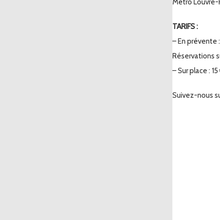
Métro Louvre-Ri
TARIFS :
– En prévente : 
Réservations 
– Sur place : 15
Suivez-nous s